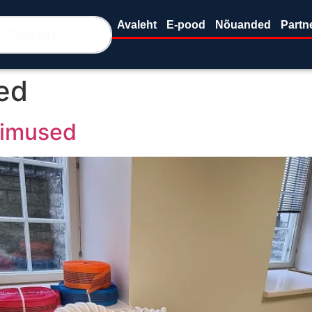
Avaleht
E-pood
Nõuanded
Partn
ied
simused