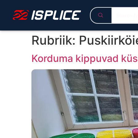
Rubriik:
Puskiirkö
Korduma kippuvad kü