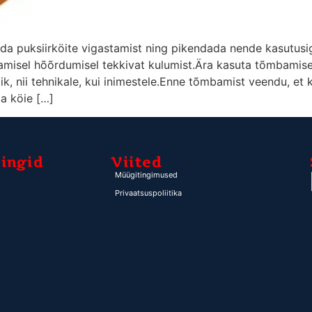
tida puksiirköite vigastamist ning pikendada nende kasutusi
tamisel hõõrdumisel tekkivat kulumist.Ära kasuta tõmbamis
lik, nii tehnikale, kui inimestele.Enne tõmbamist veendu, et
ja köie […]
lingid
Viited
Müügitingimused
Privaatsuspoliitika