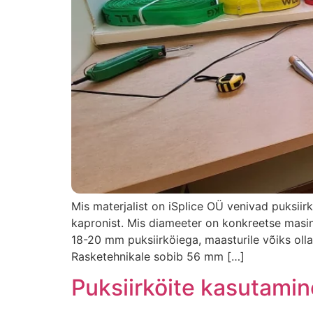
Mis materjalist on iSplice OÜ venivad puksiirk
kapronist. Mis diameeter on konkreetse mas
18-20 mm puksiirköiega, maasturile võiks ol
Rasketehnikale sobib 56 mm […]
Puksiirköite kasutamin