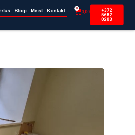
0
+372
erlus
Blogi
Meist
Kontakt
0,00
€
5682
0203