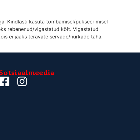
ga. Kindlasti kasuta tõmbamisel/pukseerimisel
eks rebenenud/vigastatud köit. Vigastatud
 köis ei jääks teravate servade/nurkade taha.
Sotsiaalmeedia