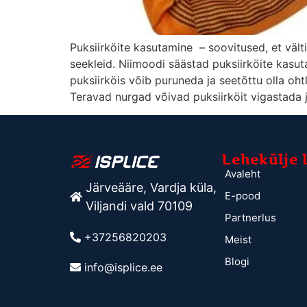
Puksiirköite kasutamine – soovitused, et väl
seekleid. Niimoodi säästad puksiirköite kasu
puksiirköis võib puruneda ja seetõttu olla oht
Teravad nurgad võivad puksiirköit vigastada 
Lehekülje 
Avaleht
Järveääre, Vardja küla,
E-pood
Viljandi vald 70109
Partnerlus
+37256820203
Meist
Blogi
info@isplice.ee