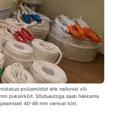
mistatud polüamiidist ehk nailonist või
6mm puksiirköit. Sõiduautoga saab hakkama
 peamiselt 40-48 mm venivat köit.