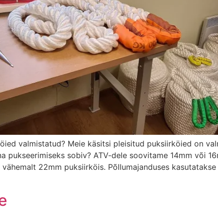
öied valmistatud? Meie käsitsi pleisitud puksiirköied on val
ina pukseerimiseks sobiv? ATV-dele soovitame 14mm või 1
la vähemalt 22mm puksiirköis. Põllumajanduses kasutatakse
e