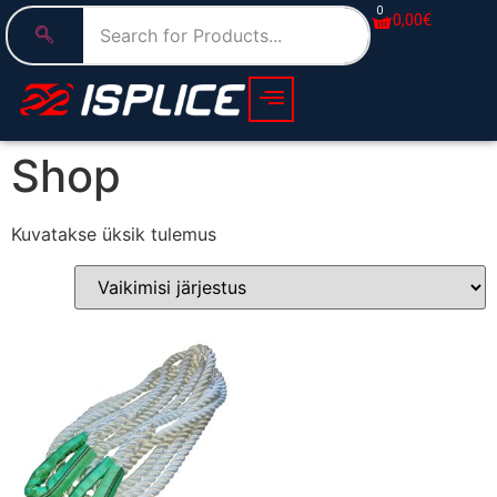
0
0,00
€
Shop
Kuvatakse üksik tulemus