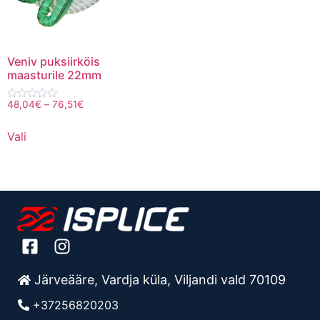
Veniv puksiirköis
maasturile 22mm
48,04
€
–
76,51
€
Hinnanguga
0
/
Vali
5
Järveääre, Vardja küla, Viljandi vald 70109
+37256820203